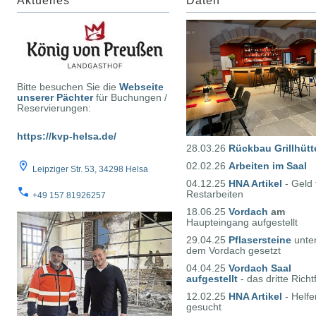
Aktuelles
Daten
Bitte besuchen Sie die
Webseite
unserer Pächter
für Buchungen /
Reservierungen:
https://kvp-helsa.de/
28.03.26
Rückbau Grillhütt
02.02.26
Arbeiten im Saal
Leipziger Str. 53, 34298 Helsa
04.12.25
HNA Artikel
- Geld 
Restarbeiten
+49 157 81926257
18.06.25
Vordach
am
Haupteingang aufgestellt
29.04.25
Pflasersteine
unte
dem Vordach gesetzt
04.04.25
Vordach Saal
aufgestellt
- das dritte Richt
12.02.25
HNA Artikel
- Helfe
gesucht