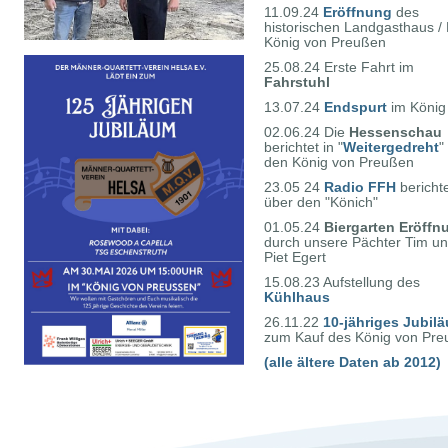
11.09.24
Eröffnung
des
historischen Landgasthaus / 
König von Preußen
25.08.24 Erste Fahrt im
Fahrstuhl
13.07.24
Endspurt
im König
02.06.24 Die
Hessenschau
berichtet in "
Weitergedreht
"
den König von Preußen
23.05 24
Radio FFH
bericht
über den "Könich"
01.05.24
Biergarten Eröffn
durch unsere Pächter Tim u
Piet Egert
15.08.23 Aufstellung des
Kühlhaus
26.11.22
10-jähriges Jubil
zum Kauf des König von Pr
(alle ältere Daten ab 2012)